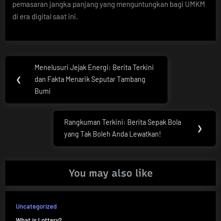
pemasaran jangka panjang yang menguntungkan bagi UMKM
di era digital saat ini.
Post
Menelusuri Jejak Energi: Berita Terkini
Previous
navigation
❮
dan Fakta Menarik Seputar Tambang
Post:
Bumi
Rangkuman Terkini: Berita Sepak Bola
Next
❯
yang Tak Boleh Anda Lewatkan!
Post:
You may also like
Uncategorized
What is Lottery?