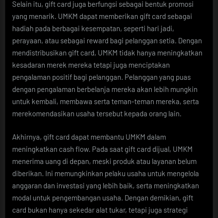
Selain itu, gift card juga berfungsi sebagai bentuk promosi
yang menarik. UMKM dapat memberikan gift card sebagai
hadiah pada berbagai kesempatan, seperti hari jadi,
perayaan, atau sebagai reward bagi pelanggan setia. Dengan
mendistribusikan gift card, UMKM tidak hanya meningkatkan
kesadaran merek mereka tetapi juga menciptakan
pengalaman positif bagi pelanggan. Pelanggan yang puas
dengan pengalaman berbelanja mereka akan lebih mungkin
untuk kembali, membawa serta teman-teman mereka, serta
merekomendasikan usaha tersebut kepada orang lain.
Akhirnya, gift card dapat membantu UMKM dalam
meningkatkan cash flow. Pada saat gift card dijual, UMKM
menerima uang di depan, meski produk atau layanan belum
diberikan. Ini memungkinkan pelaku usaha untuk mengelola
anggaran dan investasi yang lebih baik, serta meningkatkan
modal untuk pengembangan usaha. Dengan demikian, gift
card bukan hanya sekedar alat tukar, tetapi juga strategi