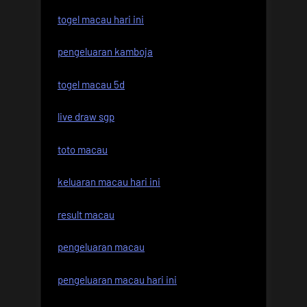
togel macau hari ini
pengeluaran kamboja
togel macau 5d
live draw sgp
toto macau
keluaran macau hari ini
result macau
pengeluaran macau
pengeluaran macau hari ini