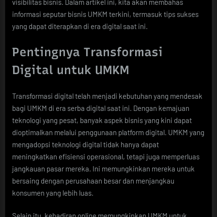
visibilitas bisnis. Dalam artikel ini, kita akan membahas
informasi seputar bisnis UMKM terkini, termasuk tips sukses
yang dapat diterapkan di era digital saat ini.
Pentingnya Transformasi
Digital untuk UMKM
Transformasi digital telah menjadi kebutuhan yang mendesak
bagi UMKM di era serba digital saat ini. Dengan kemajuan
teknologi yang pesat, banyak aspek bisnis yang kini dapat
dioptimalkan melalui penggunaan platform digital. UMKM yang
mengadopsi teknologi digital tidak hanya dapat
meningkatkan efisiensi operasional, tetapi juga memperluas
jangkauan pasar mereka. Ini memungkinkan mereka untuk
bersaing dengan perusahaan besar dan menjangkau
konsumen yang lebih luas.
Selain itu, kehadiran online memungkinkan UMKM untuk