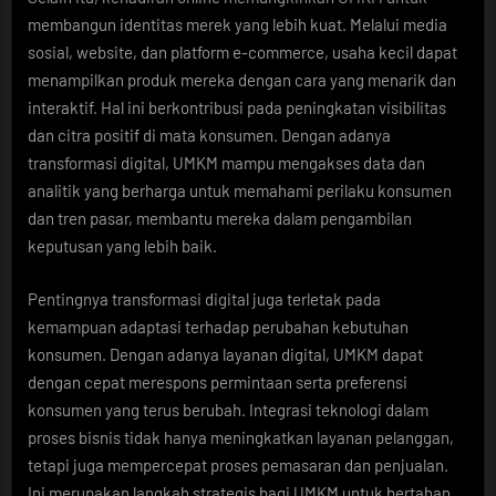
membangun identitas merek yang lebih kuat. Melalui media
sosial, website, dan platform e-commerce, usaha kecil dapat
menampilkan produk mereka dengan cara yang menarik dan
interaktif. Hal ini berkontribusi pada peningkatan visibilitas
dan citra positif di mata konsumen. Dengan adanya
transformasi digital, UMKM mampu mengakses data dan
analitik yang berharga untuk memahami perilaku konsumen
dan tren pasar, membantu mereka dalam pengambilan
keputusan yang lebih baik.
Pentingnya transformasi digital juga terletak pada
kemampuan adaptasi terhadap perubahan kebutuhan
konsumen. Dengan adanya layanan digital, UMKM dapat
dengan cepat merespons permintaan serta preferensi
konsumen yang terus berubah. Integrasi teknologi dalam
proses bisnis tidak hanya meningkatkan layanan pelanggan,
tetapi juga mempercepat proses pemasaran dan penjualan.
Ini merupakan langkah strategis bagi UMKM untuk bertahan