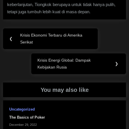
keberlanjutan, Tiongkok berupaya untuk tidak hanya pulih,
tetapi juga tumbuh lebih kuat di masa depan.
Post
Krisis Ekonomi Terbaru di Amerika
Previous
❮
navigation
Serikat
Post:
Krisis Energi Global: Dampak
Next
❯
Kebijakan Rusia
Post:
You may also like
Uncategorized
The Basics of Poker
December 29, 2022