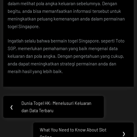
dalam melihat pola angka keluaran sebelumnya. Dengan
begitu, anda bisa memanfaatkan informasi tersebut untuk
meningkatkan peluang kemenangan anda dalam permainan
togel Singapore.
Ingatlah selalu bahwa bermain togel Singapore, seperti Toto
SGP, memerlukan pemahaman yang baik mengenai data
keluaran dan pola angka. Dengan pengetahuan yang cukup,
anda dapat meningkatkan strategi permainan anda dan
meraih hasil yang lebih baik.
Post
Dunia Togel HK: Menelusuri Keluaran
Previous
❮
navigation
dan Data Terbaru
Post:
What You Need to Know About Slot
Next
❯