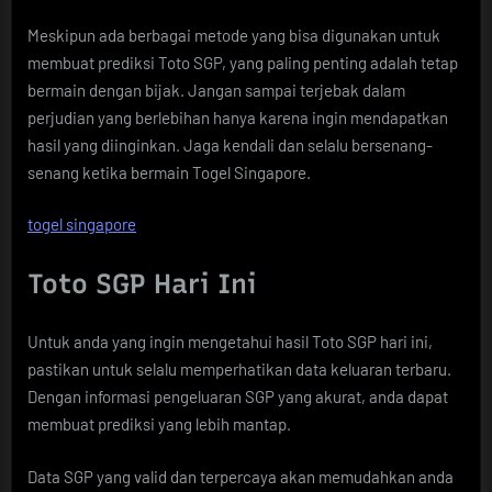
Meskipun ada berbagai metode yang bisa digunakan untuk
membuat prediksi Toto SGP, yang paling penting adalah tetap
bermain dengan bijak. Jangan sampai terjebak dalam
perjudian yang berlebihan hanya karena ingin mendapatkan
hasil yang diinginkan. Jaga kendali dan selalu bersenang-
senang ketika bermain Togel Singapore.
togel singapore
Toto SGP Hari Ini
Untuk anda yang ingin mengetahui hasil Toto SGP hari ini,
pastikan untuk selalu memperhatikan data keluaran terbaru.
Dengan informasi pengeluaran SGP yang akurat, anda dapat
membuat prediksi yang lebih mantap.
Data SGP yang valid dan terpercaya akan memudahkan anda