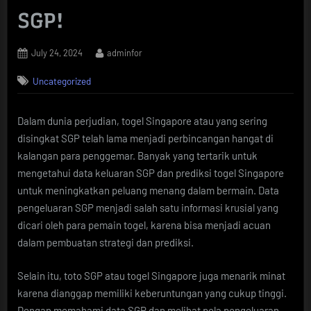
SGP!
Posted
By
July 24, 2024
adminfor
on
Uncategorized
Dalam dunia perjudian, togel Singapore atau yang sering
disingkat SGP telah lama menjadi perbincangan hangat di
kalangan para penggemar. Banyak yang tertarik untuk
mengetahui data keluaran SGP dan prediksi togel Singapore
untuk meningkatkan peluang menang dalam bermain. Data
pengeluaran SGP menjadi salah satu informasi krusial yang
dicari oleh para pemain togel, karena bisa menjadi acuan
dalam pembuatan strategi dan prediksi.
Selain itu, toto SGP atau togel Singapore juga menarik minat
karena dianggap memiliki keberuntungan yang cukup tinggi.
Dengan memahami data SGP dan melihat pola pengeluaran