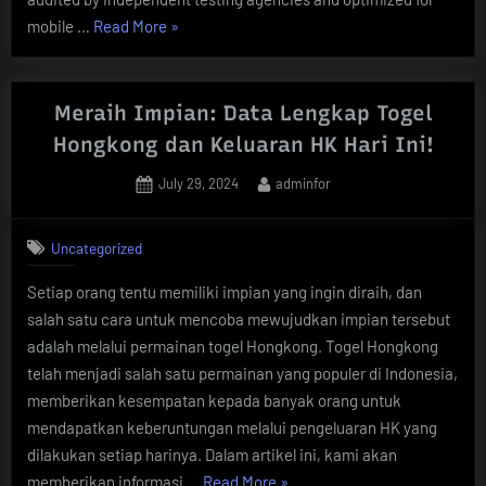
“Pragmatic
mobile …
Read More
»
Play
Review”
Meraih Impian: Data Lengkap Togel
Hongkong dan Keluaran HK Hari Ini!
Posted
By
July 29, 2024
adminfor
on
Uncategorized
Setiap orang tentu memiliki impian yang ingin diraih, dan
salah satu cara untuk mencoba mewujudkan impian tersebut
adalah melalui permainan togel Hongkong. Togel Hongkong
telah menjadi salah satu permainan yang populer di Indonesia,
memberikan kesempatan kepada banyak orang untuk
mendapatkan keberuntungan melalui pengeluaran HK yang
dilakukan setiap harinya. Dalam artikel ini, kami akan
“Meraih
memberikan informasi …
Read More
»