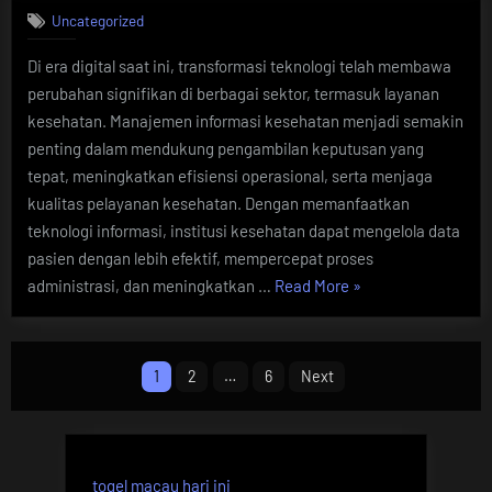
Uncategorized
Di era digital saat ini, transformasi teknologi telah membawa
perubahan signifikan di berbagai sektor, termasuk layanan
kesehatan. Manajemen informasi kesehatan menjadi semakin
penting dalam mendukung pengambilan keputusan yang
tepat, meningkatkan efisiensi operasional, serta menjaga
kualitas pelayanan kesehatan. Dengan memanfaatkan
teknologi informasi, institusi kesehatan dapat mengelola data
pasien dengan lebih efektif, mempercepat proses
“Transformasi
administrasi, dan meningkatkan …
Read More
»
Digital
dalam
Posts
Manajemen
1
2
…
6
Next
Informasi
pagination
Kesehatan:
Membangun
Masa
togel macau hari ini