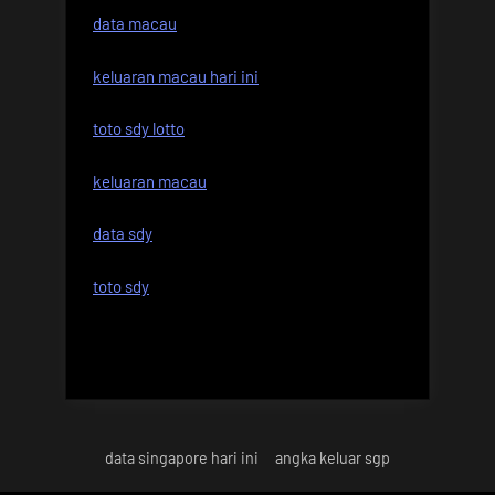
data macau
keluaran macau hari ini
toto sdy lotto
keluaran macau
data sdy
toto sdy
data singapore hari ini
angka keluar sgp