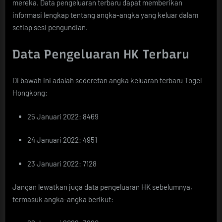
mereka. Data pengeluaran terbaru dapat memberikan
informasi lengkap tentang angka-angka yang keluar dalam
setiap sesi pengundian.
Data Pengeluaran HK Terbaru
Di bawah ini adalah sederetan angka keluaran terbaru Togel
Hongkong:
25 Januari 2022: 8469
24 Januari 2022: 4951
23 Januari 2022: 7128
Jangan lewatkan juga data pengeluaran HK sebelumnya,
termasuk angka-angka berikut: