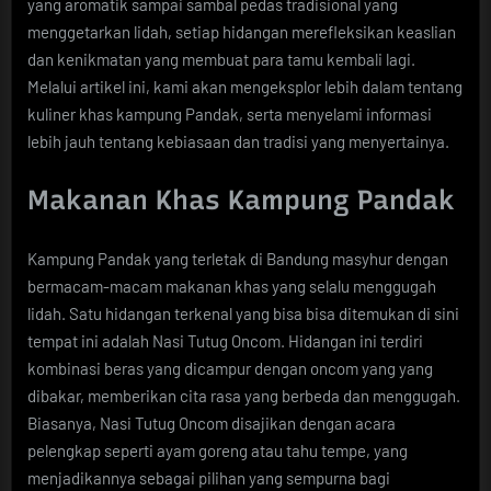
yang aromatik sampai sambal pedas tradisional yang
menggetarkan lidah, setiap hidangan merefleksikan keaslian
dan kenikmatan yang membuat para tamu kembali lagi.
Melalui artikel ini, kami akan mengeksplor lebih dalam tentang
kuliner khas kampung Pandak, serta menyelami informasi
lebih jauh tentang kebiasaan dan tradisi yang menyertainya.
Makanan Khas Kampung Pandak
Kampung Pandak yang terletak di Bandung masyhur dengan
bermacam-macam makanan khas yang selalu menggugah
lidah. Satu hidangan terkenal yang bisa bisa ditemukan di sini
tempat ini adalah Nasi Tutug Oncom. Hidangan ini terdiri
kombinasi beras yang dicampur dengan oncom yang yang
dibakar, memberikan cita rasa yang berbeda dan menggugah.
Biasanya, Nasi Tutug Oncom disajikan dengan acara
pelengkap seperti ayam goreng atau tahu tempe, yang
menjadikannya sebagai pilihan yang sempurna bagi