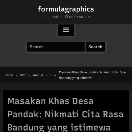
Skip
formulagraphics
to
Just another WordPress site
content
Search
for:
Masakan Khas Desa Pandak: Nikmati Cita Rasa
Home
2025
August
15
Bandung yang istimewa
Masakan Khas Desa
Pandak: Nikmati Cita Rasa
Bandung yang istimewa