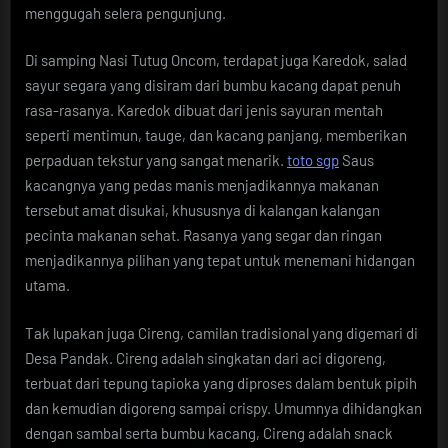
menggugah selera pengunjung.
Di samping Nasi Tutug Oncom, terdapat juga Karedok, salad
sayur segara yang disiram dari bumbu kacang dapat penuh
rasa-rasanya. Karedok dibuat dari jenis sayuran mentah
seperti mentimun, tauge, dan kacang panjang, memberikan
perpaduan tekstur yang sangat menarik.
toto sgp
Saus
kacangnya yang pedas manis menjadikannya makanan
tersebut amat disukai, khususnya di kalangan kalangan
pecinta makanan sehat. Rasanya yang segar dan ringan
menjadikannya pilihan yang tepat untuk menemani hidangan
utama.
Tak lupakan juga Cireng, camilan tradisional yang digemari di
Desa Pandak. Cireng adalah singkatan dari aci digoreng,
terbuat dari tepung tapioka yang diproses dalam bentuk pipih
dan kemudian digoreng sampai crispy. Umumnya dihidangkan
dengan sambal serta bumbu kacang, Cireng adalah snack