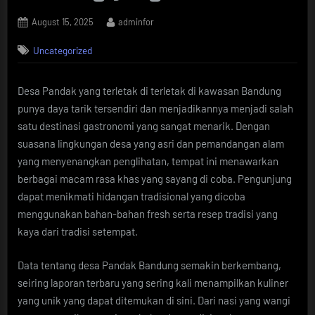
Posted
By
August 15, 2025
adminfor
on
Uncategorized
Desa Pandak yang terletak di terletak di kawasan Bandung
punya daya tarik tersendiri dan menjadikannya menjadi salah
satu destinasi gastronomi yang sangat menarik. Dengan
suasana lingkungan desa yang asri dan pemandangan alam
yang menyenangkan penglihatan, tempat ini menawarkan
berbagai macam rasa khas yang sayang di coba. Pengunjung
dapat menikmati hidangan tradisional yang dicoba
menggunakan bahan-bahan fresh serta resep tradisi yang
kaya dari tradisi setempat.
Data tentang desa Pandak Bandung semakin berkembang,
seiring laporan terbaru yang sering kali menampilkan kuliner
yang unik yang dapat ditemukan di sini. Dari nasi yang wangi