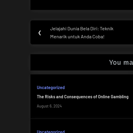
Post
Jelajahi Dunia Bela Diri: Teknik
Previous
❮
navigation
Menarik untuk Anda Coba!
Post:
You ma
Uncategorized
The Risks and Consequences of Online Gambling
August 6, 2024
Uncategorized