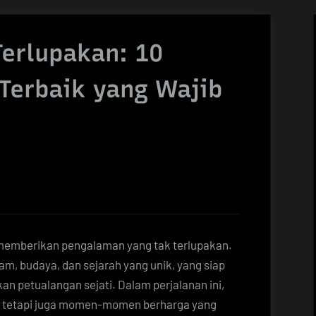
Terlupakan: 10
Terbaik yang Wajib
memberikan pengalaman yang tak terlupakan.
m, budaya, dan sejarah yang unik, yang siap
n petualangan sejati. Dalam perjalanan ini,
 tetapi juga momen-momen berharga yang