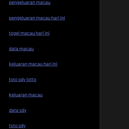
pengeluaran macau
pengeluaran macau hari ini
togel macau hari ini
data macau
keluaran macau hari ini
toto sdy lotto
keluaran macau
data sdy
toto sdy