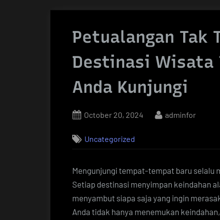
Petualangan Tak 
Destinasi Wisata 
Anda Kunjungi
Posted
By
October 20, 2024
adminfor
on
Uncategorized
Mengunjungi tempat-tempat baru selalu 
Setiap destinasi menyimpan keindahan ala
menyambut siapa saja yang ingin merasaka
Anda tidak hanya menemukan keindahan,