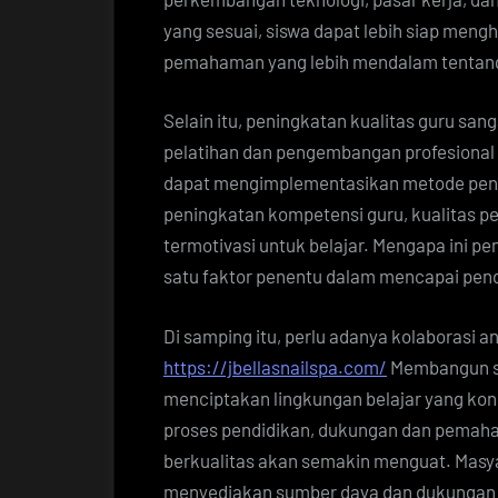
yang sesuai, siswa dapat lebih siap meng
pemahaman yang lebih mendalam tentang 
Selain itu, peningkatan kualitas guru sang
pelatihan dan pengembangan profesional 
dapat mengimplementasikan metode penga
peningkatan kompetensi guru, kualitas p
termotivasi untuk belajar. Mengapa ini pe
satu faktor penentu dalam mencapai pend
Di samping itu, perlu adanya kolaborasi a
https://jbellasnailspa.com/
Membangun sin
menciptakan lingkungan belajar yang kon
proses pendidikan, dukungan dan pemaha
berkualitas akan semakin menguat. Masya
menyediakan sumber daya dan dukungan b