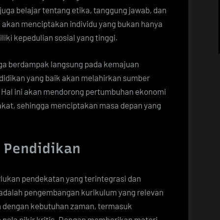
uga belajar tentang etika, tanggung jawab, dan
k akan menciptakan individu yang bukan hanya
iki kepedulian sosial yang tinggi.
juga berdampak langsung pada kemajuan
didikan yang baik akan melahirkan sumber
f. Hal ini akan mendorong pertumbuhan ekonomi
akat, sehingga menciptakan masa depan yang
 Pendidikan
lukan pendekatan yang terintegrasi dan
a adalah pengembangan kurikulum yang relevan
an dengan kebutuhan zaman, termasuk
 pola pikir kritis. Dengan memberikan materi