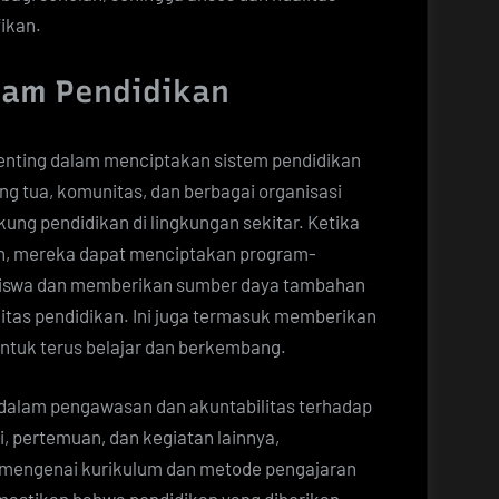
ikan.
lam Pendidikan
enting dalam menciptakan sistem pendidikan
rang tua, komunitas, dan berbagai organisasi
g pendidikan di lingkungan sekitar. Ketika
h, mereka dapat menciptakan program-
siswa dan memberikan sumber daya tambahan
itas pendidikan. Ini juga termasuk memberikan
untuk terus belajar dan berkembang.
at dalam pengawasan dan akuntabilitas terhadap
i, pertemuan, dan kegiatan lainnya,
mengenai kurikulum dan metode pengajaran