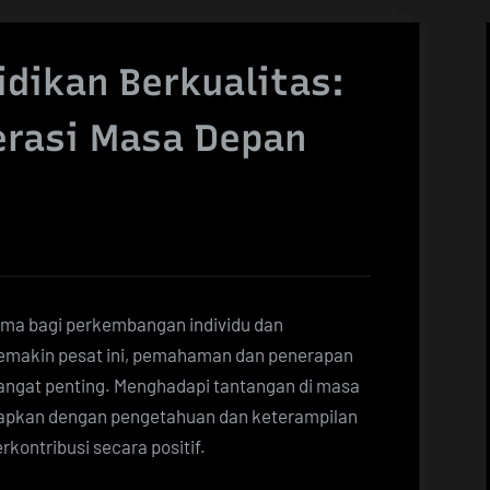
dikan Berkualitas:
erasi Masa Depan
tama bagi perkembangan individu dan
semakin pesat ini, pemahaman dan penerapan
sangat penting. Menghadapi tantangan di masa
iapkan dengan pengetahuan dan keterampilan
kontribusi secara positif.