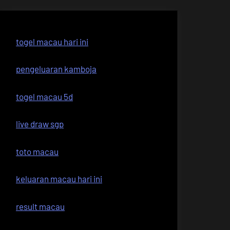
togel macau hari ini
pengeluaran kamboja
togel macau 5d
live draw sgp
toto macau
keluaran macau hari ini
result macau