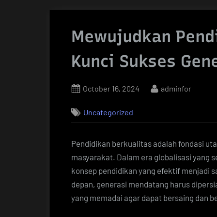
Mewujudkan Pendi
Kunci Sukses Gen
Posted
By
October 16, 2024
adminfor
on
Uncategorized
Pendidikan berkualitas adalah fondasi u
masyarakat. Dalam era globalisasi yang 
konsep pendidikan yang efektif menjadi 
depan, generasi mendatang harus dipers
yang memadai agar dapat bersaing dan ber