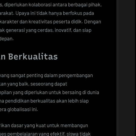
 diperlukan kolaborasi antara berbagai pihak,
rakat. Upaya ini tidak hanya berfokus pada
arakter dan kreativitas peserta didik. Dengan
k generasi yang cerdas, inovatif, dan siap
depan.
n Berkualitas
n yang sangat penting dalam pengembangan
kan yang baik, seseorang dapat
ilan yang diperlukan untuk bersaing di dunia
 pendidikan berkualitas akan lebih siap
a globalisasi ini.
erikan dasar yang kuat untuk membangun
roses pembelajaran yang efektif, siswa tidak