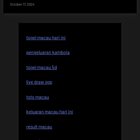
October 17, 2024
togel macau hari ini
pengeluaran kamboja
togel macau 5d
live draw sgp
toto macau
keluaran macau hari ini
result macau