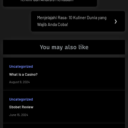
navigation
Post:
Menjelajahi Rasa: 10 Kuliner Dunia yang
Next
❯
Wajib Anda Coba!
Post:
You may also like
Uncategorized
What Is a Casino?
August 9, 2024
Uncategorized
Sbobet Review
June 15, 2024