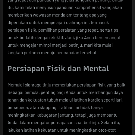
itu, kami telah menyusun panduan komprehensif yang akan
memberikan wawasan mendalam tentang apa yang
diperlukan untuk mempelajari olahraga ini, termasuk
persiapan fisik, pemilihan peralatan yang tepat, serta tips
untuk berlatih dengan efektif. Jadi, jika Anda bersemangat
untuk mengejar mimpi menjadi petinju, mari kita mulai
langkah pertama menuju pencapaian tersebut.
Persiapan Fisik dan Mental
Memulai olahraga tinju memerlukan persiapan fisik yang baik.
Sebagai pemula, penting bagi Anda untuk membangun daya
tahan dan kekuatan tubuh melalui latihan kardio seperti lari,
bersepeda, atau skipping. Latihan ini tidak hanya
meningkatkan kebugaran jantung, tetapi juga membantu
Anda dalam mengatur pernapasan saat bertinju. Selain itu,
lakukan latihan kekuatan untuk meningkatkan otot-otot