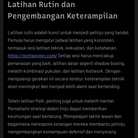
Latihan Rutin dan
Pengembangan Keterampilan
Latihan rutin adalah kunci untuk menjadi petinju yang handal.
Pemula harus mengatur jadwal latihan yang konsisten,
termasuk sesi latihan teknik, kekuatan, dan ketahanan.
https://portwayinn.com/
Setiap sesi harus mencakup
pemanasan yang baik, latihan dasar seperti shadow boxing,
melatih kombinasi pukulan, dan latihan footwork. Dengan
mengulangi gerakan ini secara teratur, keterampilan teknik
akan meningkat dan menjadi lebih alami saat bertanding.
Selain latihan fisik, penting juga untuk melatih mental.
Memahami strategi dalam tinju dapat memberikan
keuntungan saat bertarung. Mempelajari taktik lawan dan
bagaimana merespons serangan mereka membantu petinju
mengembangkan kemampuan defensif dan menyerang