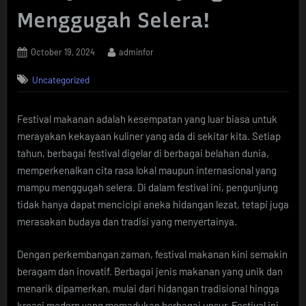
Menggugah Selera!
Posted
By
October 19, 2024
adminfor
on
Uncategorized
Festival makanan adalah kesempatan yang luar biasa untuk
merayakan kekayaan kuliner yang ada di sekitar kita. Setiap
tahun, berbagai festival digelar di berbagai belahan dunia,
memperkenalkan cita rasa lokal maupun internasional yang
mampu menggugah selera. Di dalam festival ini, pengunjung
tidak hanya dapat mencicipi aneka hidangan lezat, tetapi juga
merasakan budaya dan tradisi yang menyertainya.
Dengan perkembangan zaman, festival makanan kini semakin
beragam dan inovatif. Berbagai jenis makanan yang unik dan
menarik dipamerkan, mulai dari hidangan tradisional hingga
kreasi modern yang memadukan berbagai unsur. Festival ini