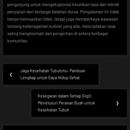
pengunjung untuk mengeksplorasi keunikan rasa dan teknik
penyajian dari berbagai belahan dunia. Pengalaman ini tidak
hanya memuaskan lidah, tetapi juga memperkaya wawasan
tentang keberagaman kuliner yang ada, menciptakan rasa
saling menghormati dan pengertian di antara berbagai
komunitas.
Post
Jaga Kesehatan Tubuhmu: Panduan
Previous
❮
navigation
Lengkap untuk Gaya Hidup Sehat
Post:
Kesegaran dalam Setiap Gigit:
Next
Menelusuri Peranan Buah untuk
❯
Post:
Kesehatan Tubuh