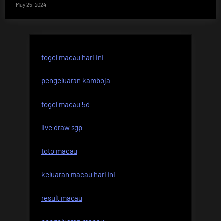
May 25, 2024
togel macau hari ini
pengeluaran kamboja
togel macau 5d
live draw sgp
toto macau
keluaran macau hari ini
result macau