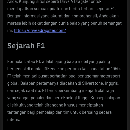
Anda. Kunjungi situs seperti Drive A Dragster untuk
mendapatkan semua update dan berita terbaru seputar F1.
Dengan informasi yang akurat dan komprehensif, Anda akan
merasa lebih dekat dengan dunia balap yang penuh semangat
ini.
https://driveadragster.com/
Sejarah F1
Formula 1, atau F1, adalah ajang balap mobil yang paling
bergengsi di dunia. Dikenalkan pertama kali pada tahun 1950,
F1 telah menjadi pusat perhatian bagi penggemar motorsport
global. Balapan pertamanya diadakan di Silverstone, Inggris,
dan sejak saat itu, F1 terus berkembang menjadi olahraga
yang sangat populer dan berteknologi tinggi. Konsep balapan
di sirkuit yang telah dirancang khusus menciptakan
tantangan bagi pembalap dan tim untuk bersaing secara
intens.