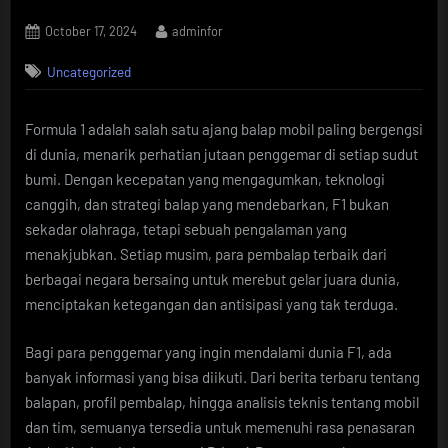
Posted
By
October 17, 2024
adminfor
on
Uncategorized
Formula 1 adalah salah satu ajang balap mobil paling bergengsi
di dunia, menarik perhatian jutaan penggemar di setiap sudut
bumi. Dengan kecepatan yang mengagumkan, teknologi
canggih, dan strategi balap yang mendebarkan, F1 bukan
sekadar olahraga, tetapi sebuah pengalaman yang
menakjubkan. Setiap musim, para pembalap terbaik dari
berbagai negara bersaing untuk merebut gelar juara dunia,
menciptakan ketegangan dan antisipasi yang tak terduga.
Bagi para penggemar yang ingin mendalami dunia F1, ada
banyak informasi yang bisa diikuti. Dari berita terbaru tentang
balapan, profil pembalap, hingga analisis teknis tentang mobil
dan tim, semuanya tersedia untuk memenuhi rasa penasaran