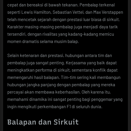
cepat dan bereaksi di bawah tekanan. Pembalap terkenal
seperti Lewis Hamilton, Sebastian Vettel, dan Max Verstappen
telah mencetak sejarah dengan prestasi luar biasa di sirkuit.
Karakter masing-masing pembalap juga menjadi daya tarik
tersendiri, dengan rivalitas yang kadang-kadang memicu
momen dramatis selama musim balap.
Selain ketenaran dan prestasi, hubungan antara tim dan
pembalap juga sangat penting. Kerjasama yang baik dapat
meningkatkan performa di sirkuit, sementara konflik dapat
memengaruhi hasil balapan. Tim-tim sering kali membangun
hubungan jangka panjang dengan pembalap yang mereka
percayai akan membawa keberhasilan. Oleh karena itu,
memahami dinamika ini sangat penting bagi penggemar yang
ingin mengikuti perkembangan F1 di seluruh dunia.
Balapan dan Sirkuit