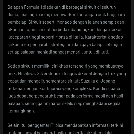
Balapan Formula 1 diadakan di berbagai sirkuit di seluruh
dunia, masing-masing menawarkan tantangan unik bagi para
pembalap. Sirkuit seperti Monaco dengan jalanan sempit dan
tikungan tajam sangat berbeda dibandingkan dengan sirkuit
kecepatan tinggi seperti Monza di Italia. Karakteristik setiap
sirkuit mempengaruhi strategi tim dan gaya balap, sehingga
setiap balapan menjadi sangat menarik untuk diikuti.
Setiap sirkuit memiliki ciri khas tersendiri yang membuatnya
unik. Misalnya, Silverstone di Inggris dikenal dengan trek yang
cepat dan mengalir, sementara sirkuit Suzuka di Jepang
terkenal dengan konfigurasi yang kompleks. Kondisi cuaca
juga dapat berpengaruh besar pada performa mobil dan hasil
balapan, sehingga tim harus selalu siap menghadapi segala
kemungkinan.
Selain itu, penggemar F1 bisa mendapatkan informasi terkini
tentang jadwal balapan, hasil, dan berita sirkuit melalui