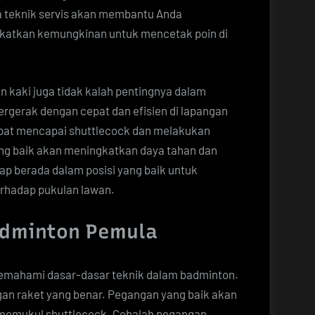
a teknik servis akan membantu Anda
katkan kemungkinan untuk mencetak poin di
an kaki juga tidak kalah pentingnya dalam
gerak dengan cepat dan efisien di lapangan
pat mencapai shuttlecock dan melakukan
yang baik akan meningkatkan daya tahan dan
ap berada dalam posisi yang baik untuk
rhadap pukulan lawan.
adminton Pemula
emahami dasar-dasar teknik dalam badminton.
an raket yang benar. Pegangan yang baik akan
t memukul shuttlecock. Cobalah pegangan