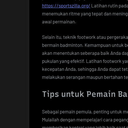
https://sportszilla.org/
Latihan rutin pad
menemukan ritme yang tepat dan mening
awal permainan.
Selain itu, teknik footwork atau pergerak
bermain badminton. Kemampuan untuk ber
akan menentukan seberapa baik Anda da
pukulan yang efektif. Latihan footwork 
kecepatan Anda, sehingga Anda dapat tet
melakukan serangan maupun bertahan te
Tips untuk Pemain B
Sebagai pemain pemula, penting untuk m
Mulailah dengan mempelajari cara pegang
memberikan kontrol yang lebih baik saa