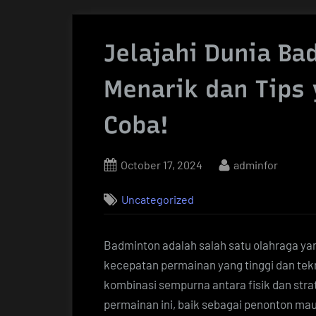
Jelajahi Dunia Ba
Menarik dan Tips
Coba!
Posted
By
October 17, 2024
adminfor
on
Uncategorized
Badminton adalah salah satu olahraga yan
kecepatan permainan yang tinggi dan te
kombinasi sempurna antara fisik dan stra
permainan ini, baik sebagai penonton ma