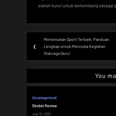
adalah kunci untuk berkembang sebagai 
Post
Menemukan Sport Terbaik: Panduan
Previous
navigation
❮
Lengkap untuk Mencoba Kegiatan
Post:
Olahraga Seru!
You ma
Uncategorized
Sbobet Review
July 15, 2023