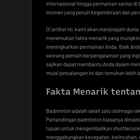
internasional hingga permainan santai 
momen yang penuh kegembiraan dan per
Di artikel ini, kami akan menjelajahi dun
menemukan fakta menarik yang mungkin be
meningkatkan permainan Anda. Baik Anda
seorang pemain berpengalaman yang ingi
sajikan dapat membantu Anda dalam menik
mulai petualangan ini dan temukan lebih
Fakta Menarik tenta
Badminton adalah salah satu olahraga rake
Pertandingan badminton biasanya dimainka
tujuan untuk mengembalikan shuttlecock m
menggabungkan kecepatan, kelincahan, d