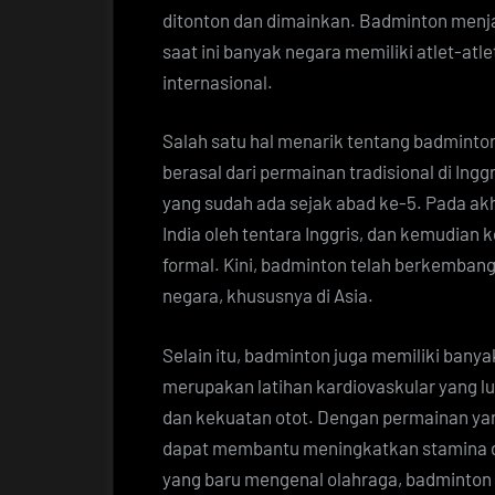
ditonton dan dimainkan. Badminton menjad
saat ini banyak negara memiliki atlet-atle
internasional.
Salah satu hal menarik tentang badminton
berasal dari permainan tradisional di Ing
yang sudah ada sejak abad ke-5. Pada akh
India oleh tentara Inggris, dan kemudian 
formal. Kini, badminton telah berkembang
negara, khususnya di Asia.
Selain itu, badminton juga memiliki bany
merupakan latihan kardiovaskular yang lua
dan kekuatan otot. Dengan permainan ya
dapat membantu meningkatkan stamina d
yang baru mengenal olahraga, badminton 