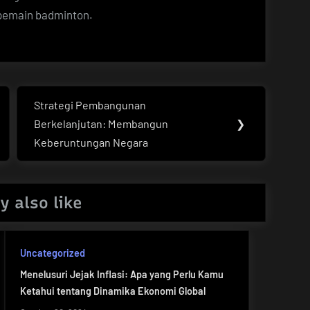
pemain badminton.
Strategi Pembangunan
Next
Berkelanjutan: Membangun
❯
Post:
Keberuntungan Negara
y also like
Uncategorized
Menelusuri Jejak Inflasi: Apa yang Perlu Kamu
Ketahui tentang Dinamika Ekonomi Global