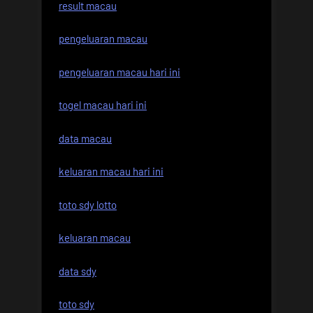
result macau
pengeluaran macau
pengeluaran macau hari ini
togel macau hari ini
data macau
keluaran macau hari ini
toto sdy lotto
keluaran macau
data sdy
toto sdy