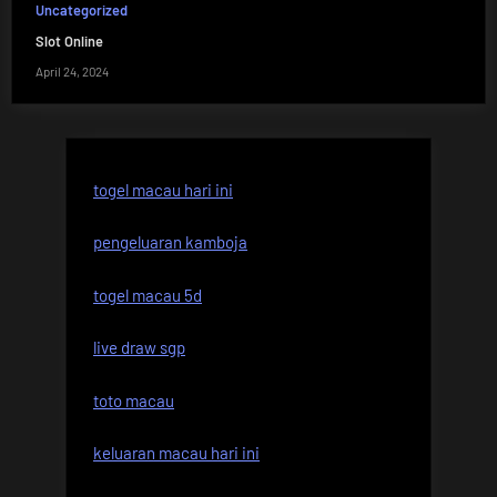
Uncategorized
Slot Online
April 24, 2024
togel macau hari ini
pengeluaran kamboja
togel macau 5d
live draw sgp
toto macau
keluaran macau hari ini