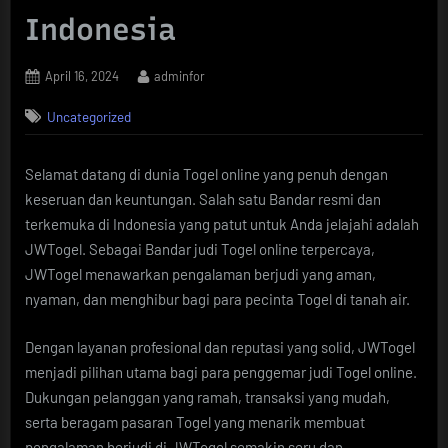
Indonesia
Posted
By
April 16, 2024
adminfor
on
Uncategorized
Selamat datang di dunia Togel online yang penuh dengan
keseruan dan keuntungan. Salah satu Bandar resmi dan
terkemuka di Indonesia yang patut untuk Anda jelajahi adalah
JWTogel. Sebagai Bandar judi Togel online terpercaya,
JWTogel menawarkan pengalaman berjudi yang aman,
nyaman, dan menghibur bagi para pecinta Togel di tanah air.
Dengan layanan profesional dan reputasi yang solid, JWTogel
menjadi pilihan utama bagi para penggemar judi Togel online.
Dukungan pelanggan yang ramah, transaksi yang mudah,
serta beragam pasaran Togel yang menarik membuat
pengalaman berjudi di JWTogel semakin seru dan