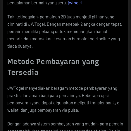
pengalaman bermain yang seru.
jwtogel
Tak ketinggalan, permainan 2D juga menjadi pilihan yang
diminati di JWTogel. Dengan menebak 2 angka dengan tepat,
pemain memiliki peluang untuk memenangkan hadiah
menarik dan merasakan keseruan bermain togel online yang
tiada duanya.
Metode Pembayaran yang
Tersedia
JWTogel menyediakan beragam metode pembayaran yang
praktis dan aman bagi para pemainnya. Beberapa opsi
pembayaran yang dapat digunakan meliputi transfer bank, e-
wallet, dan juga pembayaran via pulsa.
Dengan adanya sistem pembayaran yang mudah, para pemain