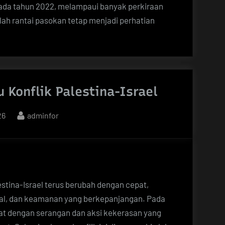
pada tahun 2022, melampaui banyak perkiraan
lah rantai pasokan tetap menjadi perhatian
an
Konflik Palestina-Israel
By
26
adminfor
stina-Israel terus berubah dengan cepat,
osial, dan keamanan yang berkepanjangan. Pada
at dengan serangan dan aksi kekerasan yang