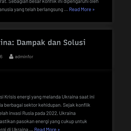
arat. Sebagian besar konflik ini dipengaruhi oleh
“Perkembangan
manusia yang telah berlangsung …
Read More
»
Terbaru
Konflik
Palestina-
aina: Dampak dan Solusi
Israel”
By
26
adminfor
si Krisis energi yang melanda Ukraina saat ini
 berbagai sektor kehidupan. Sejak konflik
elah invasi Rusia pada 2022, Ukraina
stikan pasokan energi yang cukup untuk
“Krisis
rgi di Ukraina …
Read More
»