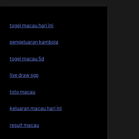
togel macau hari ini
pengeluaran kamboja
togel macau 5d
live draw sgp
toto macau
keluaran macau hari ini
result macau