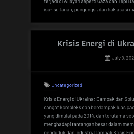
terjadi di wilayah seperti Gaza dan Tepi B
isu-isu tanah, pengungsi, dan hak asasi 
Krisis Energi di Ukr
Posted
July 8, 20
on
Uncategorized
Krisis Energi di Ukraina: Dampak dan Solu
sangat kompleks dan berdampak luas pada
yang dimulai pada 2014, dan terutama set
menghadapi tantangan besar dalam mema
penduduk dan industri. Dampak Krisis Ene