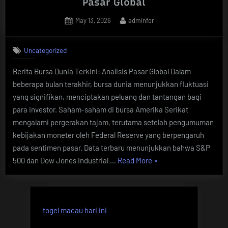
Pasar Global
Posted
By
May 13, 2026
adminfor
on
Uncategorized
Berita Bursa Dunia Terkini: Analisis Pasar Global Dalam
beberapa bulan terakhir, bursa dunia menunjukkan fluktuasi
yang signifikan, menciptakan peluang dan tantangan bagi
para investor. Saham-saham di bursa Amerika Serikat
mengalami pergerakan tajam, terutama setelah pengumuman
kebijakan moneter oleh Federal Reserve yang berpengaruh
pada sentimen pasar. Data terbaru menunjukkan bahwa S&P
“Berita
500 dan Dow Jones Industrial …
Read More
»
Bursa
Dunia
Terkini:
togel macau hari ini
Analisis
Pasar