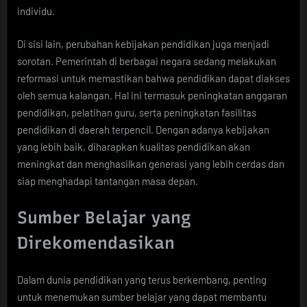
individu.
Di sisi lain, perubahan kebijakan pendidikan juga menjadi
sorotan. Pemerintah di berbagai negara sedang melakukan
reformasi untuk memastikan bahwa pendidikan dapat diakses
oleh semua kalangan. Hal ini termasuk peningkatan anggaran
pendidikan, pelatihan guru, serta peningkatan fasilitas
pendidikan di daerah terpencil. Dengan adanya kebijakan
yang lebih baik, diharapkan kualitas pendidikan akan
meningkat dan menghasilkan generasi yang lebih cerdas dan
siap menghadapi tantangan masa depan.
Sumber Belajar yang
Direkomendasikan
Dalam dunia pendidikan yang terus berkembang, penting
untuk menemukan sumber belajar yang dapat membantu