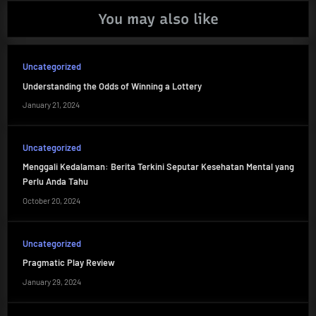
You may also like
Uncategorized
Understanding the Odds of Winning a Lottery
January 21, 2024
Uncategorized
Menggali Kedalaman: Berita Terkini Seputar Kesehatan Mental yang
Perlu Anda Tahu
October 20, 2024
Uncategorized
Pragmatic Play Review
January 29, 2024