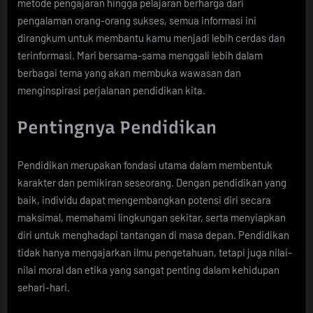
metode pengajaran hingga pelajaran berharga dari
pengalaman orang-orang sukses, semua informasi ini
dirangkum untuk membantu kamu menjadi lebih cerdas dan
terinformasi. Mari bersama-sama menggali lebih dalam
berbagai tema yang akan membuka wawasan dan
menginspirasi perjalanan pendidikan kita.
Pentingnya Pendidikan
Pendidikan merupakan fondasi utama dalam membentuk
karakter dan pemikiran seseorang. Dengan pendidikan yang
baik, individu dapat mengembangkan potensi diri secara
maksimal, memahami lingkungan sekitar, serta menyiapkan
diri untuk menghadapi tantangan di masa depan. Pendidikan
tidak hanya mengajarkan ilmu pengetahuan, tetapi juga nilai-
nilai moral dan etika yang sangat penting dalam kehidupan
sehari-hari.