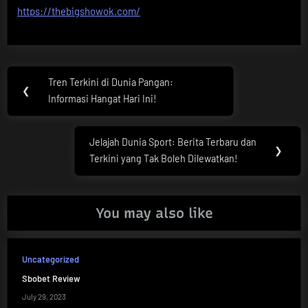
https://thebigshowok.com/
Post
Tren Terkini di Dunia Pangan:
Previous
❮
navigation
Informasi Hangat Hari Ini!
Post:
Jelajah Dunia Sport: Berita Terbaru dan
Next
❯
Terkini yang Tak Boleh Dilewatkan!
Post:
You may also like
Uncategorized
Sbobet Review
July 29, 2023