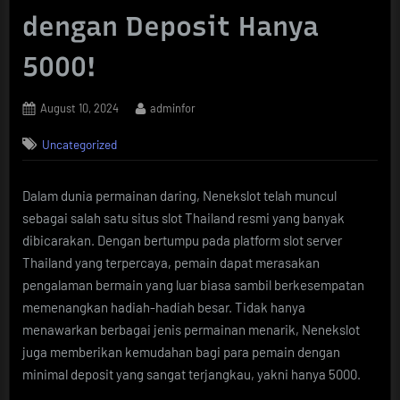
dengan Deposit Hanya
5000!
Posted
By
August 10, 2024
adminfor
on
Uncategorized
Dalam dunia permainan daring, Nenekslot telah muncul
sebagai salah satu situs slot Thailand resmi yang banyak
dibicarakan. Dengan bertumpu pada platform slot server
Thailand yang terpercaya, pemain dapat merasakan
pengalaman bermain yang luar biasa sambil berkesempatan
memenangkan hadiah-hadiah besar. Tidak hanya
menawarkan berbagai jenis permainan menarik, Nenekslot
juga memberikan kemudahan bagi para pemain dengan
minimal deposit yang sangat terjangkau, yakni hanya 5000.