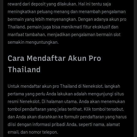
reward dari deposit yang dilakukan. Hal ini tentu saja
meningkatkan peluang menang dan menambah pengalaman
bermain yang lebih menyenangkan. Dengan adanya akun pro
Thailand, pemain juga bisa menikmati fitur eksklusif dan
manfaat tambahan, menjadikan pengalaman bermain slot
semakin menguntungkan.
Cara Mendaftar Akun Pro
Thailand
Untuk mendaftar akun pro Thailand di Nenekslot, langkah
pertama yang perlu Anda lakukan adalah mengunjungi situs
resmi Nenekslot. Di halaman utama, Anda akan menemukan
tombol pendaftaran yang jelas terlihat. Klik tombol tersebut,
dan Anda akan diarahkan ke formulir pendaftaran yang harus
diisi dengan informasi pribadi Anda, seperti nama, alamat
email, dan nomor telepon.