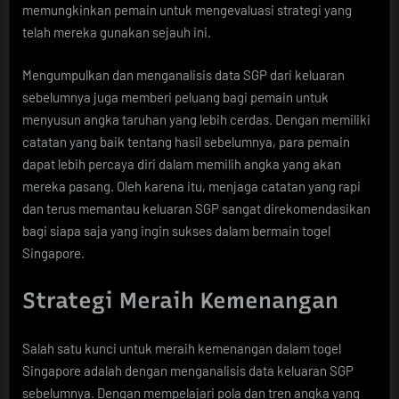
memungkinkan pemain untuk mengevaluasi strategi yang
telah mereka gunakan sejauh ini.
Mengumpulkan dan menganalisis data SGP dari keluaran
sebelumnya juga memberi peluang bagi pemain untuk
menyusun angka taruhan yang lebih cerdas. Dengan memiliki
catatan yang baik tentang hasil sebelumnya, para pemain
dapat lebih percaya diri dalam memilih angka yang akan
mereka pasang. Oleh karena itu, menjaga catatan yang rapi
dan terus memantau keluaran SGP sangat direkomendasikan
bagi siapa saja yang ingin sukses dalam bermain togel
Singapore.
Strategi Meraih Kemenangan
Salah satu kunci untuk meraih kemenangan dalam togel
Singapore adalah dengan menganalisis data keluaran SGP
sebelumnya. Dengan mempelajari pola dan tren angka yang