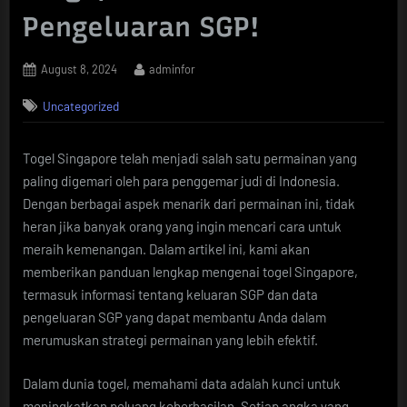
Pengeluaran SGP!
Posted
By
August 8, 2024
adminfor
on
Uncategorized
Togel Singapore telah menjadi salah satu permainan yang
paling digemari oleh para penggemar judi di Indonesia.
Dengan berbagai aspek menarik dari permainan ini, tidak
heran jika banyak orang yang ingin mencari cara untuk
meraih kemenangan. Dalam artikel ini, kami akan
memberikan panduan lengkap mengenai togel Singapore,
termasuk informasi tentang keluaran SGP dan data
pengeluaran SGP yang dapat membantu Anda dalam
merumuskan strategi permainan yang lebih efektif.
Dalam dunia togel, memahami data adalah kunci untuk
meningkatkan peluang keberhasilan. Setiap angka yang