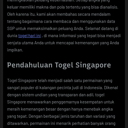
keluar memiliki makna dan pola tertentu yang bisa dianalisis.
Oleh karena itu, kami akan membahas secara mendalam
tentang bagaimana cara membaca dan menggunakan data
SGP untuk memaksimalkan peluang Anda. Selamat datang di
dunia
togel hari ini
, di mana informasi yang tepat bisa menjadi
senjata utama Anda untuk mencapai kemenangan yang Anda
impikan.
Pendahuluan Togel Singapore
Togel Singapore telah menjadi salah satu permainan yang
sangat populer di kalangan pecinta judi di Indonesia. Dikenal
dengan sistem undian yang transparan dan adil, togel
Singapore menawarkan penggemarnya kesempatan untuk
meraih kemenangan besar dengan hanya menebak angka
yang tepat. Dengan berbagai jenis taruhan dan variasi yang
ditawarkan, permainan ini menarik perhatian banyak orang