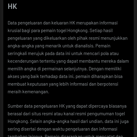
HK
Data pengeluaran dan keluaran HK merupakan informasi
krusial bagi para pemain togel Hongkong. Setiap hasil
pengeluaran yang dikeluarkan oleh pihak resmi menunjukkan
angka-angka yang menarik untuk dianalisis. Pemain
seringkali merujuk pada data ini untuk mencari pola atau
kecenderungan tertentu yang dapat membantu mereka dalam
memilih angka di permainan selanjutnya. Dengan memiliki
akses yang baik terhadap data ini, pemain diharapkan bisa
membuat keputusan yang lebih informasi dan berpotensi
meraih kemenangan.
Sumber data pengeluaran HK yang dapat dipercaya biasanya
berasal dari situs resmi atau kanal resmi pengumuman togel
Hongkong. Selain angka-angka hasil dari undian, data ini juga
sering disertai dengan waktu pengeluaran dan informasi
tambahan lainnya. Pemain disarankan untuk mencatat dan