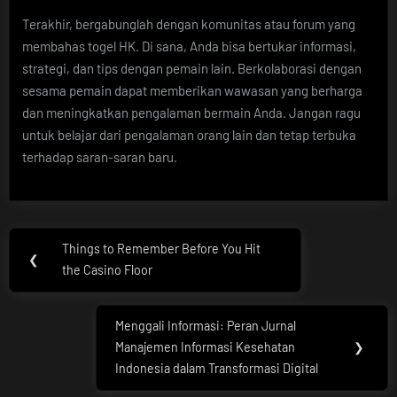
Terakhir, bergabunglah dengan komunitas atau forum yang
membahas togel HK. Di sana, Anda bisa bertukar informasi,
strategi, dan tips dengan pemain lain. Berkolaborasi dengan
sesama pemain dapat memberikan wawasan yang berharga
dan meningkatkan pengalaman bermain Anda. Jangan ragu
untuk belajar dari pengalaman orang lain dan tetap terbuka
terhadap saran-saran baru.
Post
Things to Remember Before You Hit
Previous
❮
navigation
the Casino Floor
Post:
Menggali Informasi: Peran Jurnal
Next
Manajemen Informasi Kesehatan
❯
Post:
Indonesia dalam Transformasi Digital